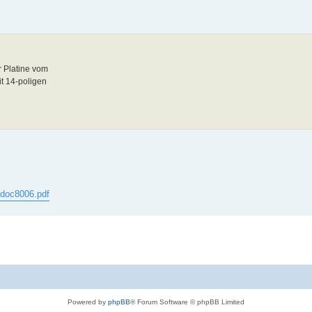
r Platine vom
t 14-poligen
/doc8006.pdf
Powered by
phpBB
® Forum Software © phpBB Limited