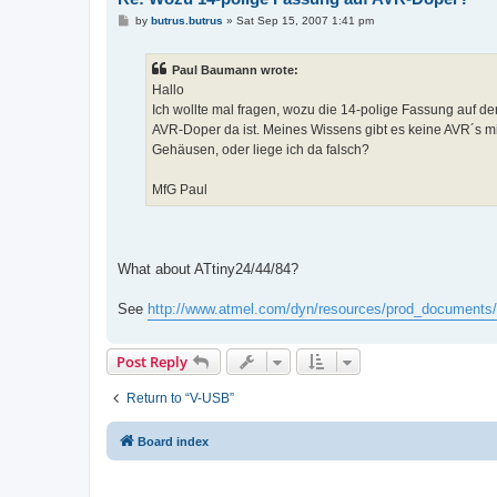
P
by
butrus.butrus
»
Sat Sep 15, 2007 1:41 pm
o
s
t
Paul Baumann wrote:
Hallo
Ich wollte mal fragen, wozu die 14-polige Fassung auf de
AVR-Doper da ist. Meines Wissens gibt es keine AVR´s mi
Gehäusen, oder liege ich da falsch?
MfG Paul
What about ATtiny24/44/84?
See
http://www.atmel.com/dyn/resources/prod_documents
Post Reply
Return to “V-USB”
Board index