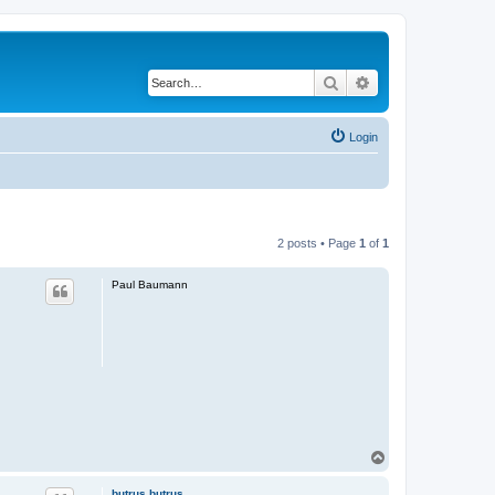
Search
Advanced search
Login
2 posts • Page
1
of
1
Paul Baumann
T
o
p
butrus.butrus