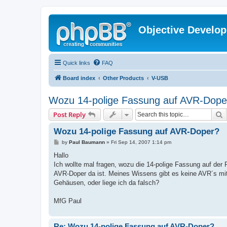
Objective Develo
Quick links
FAQ
Board index
Other Products
V-USB
Wozu 14-polige Fassung auf AVR-Dope
S
Post Reply
Wozu 14-polige Fassung auf AVR-Doper?
P
by
Paul Baumann
»
Fri Sep 14, 2007 1:14 pm
o
s
Hallo
t
Ich wollte mal fragen, wozu die 14-polige Fassung auf der 
AVR-Doper da ist. Meines Wissens gibt es keine AVR´s mit
Gehäusen, oder liege ich da falsch?
MfG Paul
Re: Wozu 14-polige Fassung auf AVR-Doper?