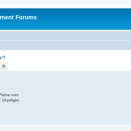
pment Forums
r?
earch
Advanced search
Platine vom
 14-poligen