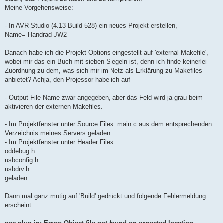
Meine Vorgehensweise:
- In AVR-Studio (4.13 Build 528) ein neues Projekt erstellen,
Name= Handrad-JW2
Danach habe ich die Projekt Options eingestellt auf 'external Makefile',
wobei mir das ein Buch mit sieben Siegeln ist, denn ich finde keinerlei
Zuordnung zu dem, was sich mir im Netz als Erklärung zu Makefiles
anbietet? Achja, den Projessor habe ich auf
- Output File Name zwar angegeben, aber das Feld wird ja grau beim
aktivieren der externen Makefiles.
- Im Projektfenster unter Source Files: main.c aus dem entsprechenden
Verzeichnis meines Servers geladen
- Im Projektfenster unter Header Files:
oddebug.h
usbconfig.h
usbdrv.h
geladen.
Dann mal ganz mutig auf 'Build' gedrückt und folgende Fehlermeldung
erscheint:
gcc plug-in: Error: Object file not found on expected location