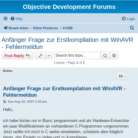
Objective Development Forums
FAQ
Login
S
Board index
Other Products
V-USB
e
Anfänger Frage zur Erstkompilation mit WinAVR
a
- Fehlermeldun
r
Search
Advanced s
Post Reply
c
2 posts • Page
1
of
1
h
Bubka
Anfänger Frage zur Erstkompilation mit WinAVR -
Fehlermeldun
P
Sun Aug 19, 2007 2:34 pm
o
s
Hallo,
t
ich habe bisher nur in Basic programmiert und als Hardware-Entwickler
ein paar Modifikationen an vorhandenen C-Programmen vorgenommen.
Jetzt wollte ich mich in C weiter einarbeiten, scheitere aber kläglich
daran, das Projekt zu laden und zu kompilieren.