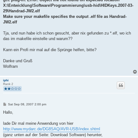
X:\Entwicklung\Software\Programmierung\usb-hid\HIDKeys.2007-03-
29\Handrad-JW2.elf
Make sure your makefile specifies the output .elf file as Handrad-
JW2.elf
Tja, und nun habe ich schon gesucht, aber nix gefunden zu *.elf, wo ich
das im makefile einstelle und warum??
Kann ein Profi mir mal auf die Sprünge helfen, bitte?
Danke und Gruß
Wolfram
iphi
Rank 2
P
Sat Sep 08, 2007 2:00 pm
o
s
Hallo,
t
lade Dir mal meine Anwendung von hier
http://www.mydarc.de/DG8SAQ/AVR-USB/index.shtml
(ganz unten auf der Seite: Download Software) herunter,